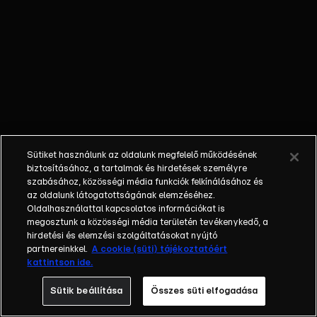
külön műfajjá
nőtte ki magát a
napi, délutáni
talkshow.
Adásról adásra
milliók
nézik.&nbsp;A
főszereplők
mindig
Sütiket használunk az oldalunk megfelelő működésének
hétköznapi
biztosításához, a tartalmak és hirdetések személyre
emberek, a civil
szabásához, közösségi média funkciók felkínálásához és
társadalom
az oldalunk látogatottságának elemzéséhez.
Oldalhasználattal kapcsolatos információkat is
tagjai. Az RTL
megosztunk a közösségi média területén tevékenykedő, a
Magyarország
hirdetési és elemzési szolgáltatásokat nyújtó
történetében is
partnereinkkel.
A cookie (süti) tájékoztatóért
egyedülálló ez a
kattintson ide.
vállalkozás.
Sütik beállítása
Összes süti elfogadása
2001. május 7-én
indult Erdélyi