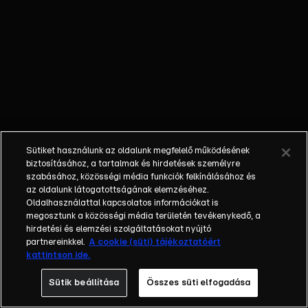
külön műfajjá
nőtte ki magát a
napi, délutáni
talkshow.
Adásról adásra
milliók
nézik.&nbsp;A
főszereplők
mindig
Sütiket használunk az oldalunk megfelelő működésének
hétköznapi
biztosításához, a tartalmak és hirdetések személyre
emberek, a civil
szabásához, közösségi média funkciók felkínálásához és
társadalom
az oldalunk látogatottságának elemzéséhez.
Oldalhasználattal kapcsolatos információkat is
tagjai. Az RTL
megosztunk a közösségi média területén tevékenykedő, a
Magyarország
hirdetési és elemzési szolgáltatásokat nyújtó
történetében is
partnereinkkel.
A cookie (süti) tájékoztatóért
egyedülálló ez a
kattintson ide.
vállalkozás.
Sütik beállítása
Összes süti elfogadása
2001. május 7-én
indult Erdélyi