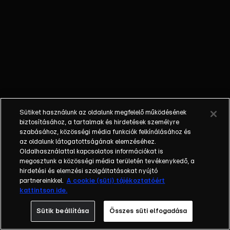
külön műfajjá
nőtte ki magát
a napi, délutáni
talkshow.
Adásról adásra
milliók nézik. A
főszereplők
mindig
hétköznapi
Sütiket használunk az oldalunk megfelelő működésének
emberek, a civil
biztosításához, a tartalmak és hirdetések személyre
társadalom
szabásához, közösségi média funkciók felkínálásához és
tagjai. Az RTL
az oldalunk látogatottságának elemzéséhez.
Oldalhasználattal kapcsolatos információkat is
Magyarország
megosztunk a közösségi média területén tevékenykedő, a
történetében is
hirdetési és elemzési szolgáltatásokat nyújtó
egyedülálló ez
partnereinkkel.
A cookie (süti) tájékoztatóért
a vállalkozás.
kattintson ide.
2001. május 7-
Sütik beállítása
Összes süti elfogadása
én indult
Erdélyi Mónika