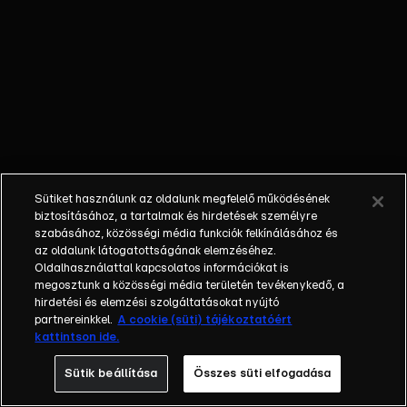
külön műfajjá
nőtte ki magát
a napi, délutáni
talkshow.
Adásról adásra
milliók nézik. A
főszereplők
mindig
hétköznapi
Sütiket használunk az oldalunk megfelelő működésének
emberek, a civil
biztosításához, a tartalmak és hirdetések személyre
társadalom
szabásához, közösségi média funkciók felkínálásához és
tagjai. Az RTL
az oldalunk látogatottságának elemzéséhez.
Oldalhasználattal kapcsolatos információkat is
Magyarország
megosztunk a közösségi média területén tevékenykedő, a
történetében is
hirdetési és elemzési szolgáltatásokat nyújtó
egyedülálló ez
partnereinkkel.
A cookie (süti) tájékoztatóért
a vállalkozás.
kattintson ide.
2001. május 7-
Sütik beállítása
Összes süti elfogadása
én indult
Erdélyi Mónika