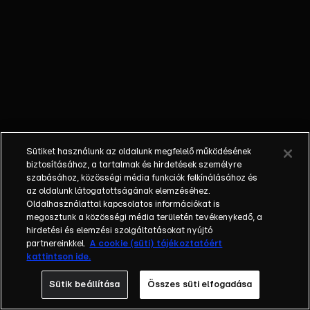
külön műfajjá
nőtte ki magát
a napi, délutáni
talkshow.
Adásról adásra
milliók nézik. A
főszereplők
mindig
hétköznapi
Sütiket használunk az oldalunk megfelelő működésének
emberek, a civil
biztosításához, a tartalmak és hirdetések személyre
társadalom
szabásához, közösségi média funkciók felkínálásához és
tagjai. Az RTL
az oldalunk látogatottságának elemzéséhez.
Oldalhasználattal kapcsolatos információkat is
Magyarország
megosztunk a közösségi média területén tevékenykedő, a
történetében is
hirdetési és elemzési szolgáltatásokat nyújtó
egyedülálló ez
partnereinkkel.
A cookie (süti) tájékoztatóért
a vállalkozás.
kattintson ide.
2001. május 7-
Sütik beállítása
Összes süti elfogadása
én indult
Erdélyi Mónika