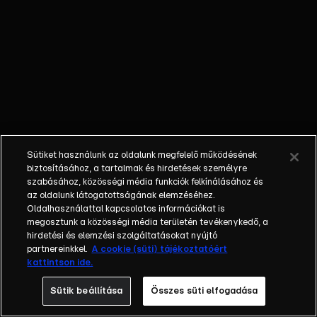
külön műfajjá
nőtte ki magát a
napi, délutáni
talkshow.
Adásról adásra
milliók
nézik.&nbsp;A
főszereplők
mindig
Sütiket használunk az oldalunk megfelelő működésének
hétköznapi
biztosításához, a tartalmak és hirdetések személyre
emberek, a civil
szabásához, közösségi média funkciók felkínálásához és
társadalom
az oldalunk látogatottságának elemzéséhez.
Oldalhasználattal kapcsolatos információkat is
tagjai. Az RTL
megosztunk a közösségi média területén tevékenykedő, a
Magyarország
hirdetési és elemzési szolgáltatásokat nyújtó
történetében is
partnereinkkel.
A cookie (süti) tájékoztatóért
egyedülálló ez a
kattintson ide.
vállalkozás.
Sütik beállítása
Összes süti elfogadása
2001. május 7-én
indult Erdélyi