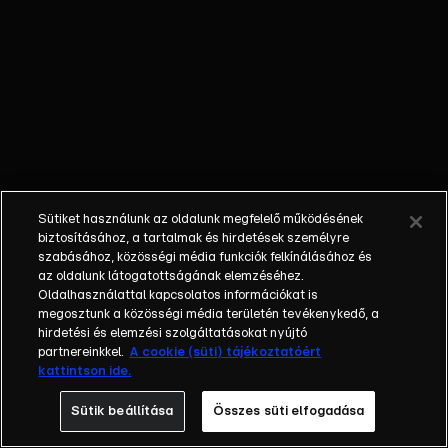
külön műfajjá
nőtte ki magát
a napi, délutáni
talkshow.
Adásról adásra
milliók nézik. A
főszereplők
mindig
hétköznapi
Sütiket használunk az oldalunk megfelelő működésének
emberek, a civil
biztosításához, a tartalmak és hirdetések személyre
társadalom
szabásához, közösségi média funkciók felkínálásához és
tagjai. Az RTL
az oldalunk látogatottságának elemzéséhez.
Oldalhasználattal kapcsolatos információkat is
Magyarország
megosztunk a közösségi média területén tevékenykedő, a
történetében is
hirdetési és elemzési szolgáltatásokat nyújtó
egyedülálló ez
partnereinkkel.
A cookie (süti) tájékoztatóért
a vállalkozás.
kattintson ide.
2001. május 7-
Sütik beállítása
Összes süti elfogadása
én indult
Erdélyi Mónika