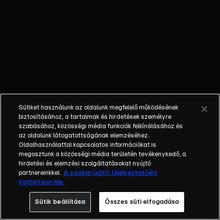
külön műfajjá
nőtte ki magát a
napi, délutáni
talkshow.
Adásról adásra
milliók
nézik.&nbsp;A
főszereplők
mindig
Sütiket használunk az oldalunk megfelelő működésének
hétköznapi
biztosításához, a tartalmak és hirdetések személyre
emberek, a civil
szabásához, közösségi média funkciók felkínálásához és
társadalom
az oldalunk látogatottságának elemzéséhez.
Oldalhasználattal kapcsolatos információkat is
tagjai. Az RTL
megosztunk a közösségi média területén tevékenykedő, a
Magyarország
hirdetési és elemzési szolgáltatásokat nyújtó
történetében is
partnereinkkel.
A cookie (süti) tájékoztatóért
egyedülálló ez a
kattintson ide.
vállalkozás.
Sütik beállítása
Összes süti elfogadása
2001. május 7-én
indult Erdélyi