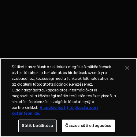
külön műfajjá
nőtte ki magát a
napi, délutáni
talkshow.
Adásról adásra
milliók
nézik.&nbsp;A
főszereplők
mindig
Sütiket használunk az oldalunk megfelelő működésének
hétköznapi
biztosításához, a tartalmak és hirdetések személyre
emberek, a civil
szabásához, közösségi média funkciók felkínálásához és
társadalom
az oldalunk látogatottságának elemzéséhez.
Oldalhasználattal kapcsolatos információkat is
tagjai. Az RTL
megosztunk a közösségi média területén tevékenykedő, a
Magyarország
hirdetési és elemzési szolgáltatásokat nyújtó
történetében is
partnereinkkel.
A cookie (süti) tájékoztatóért
egyedülálló ez a
kattintson ide.
vállalkozás.
Sütik beállítása
Összes süti elfogadása
2001. május 7-én
indult Erdélyi