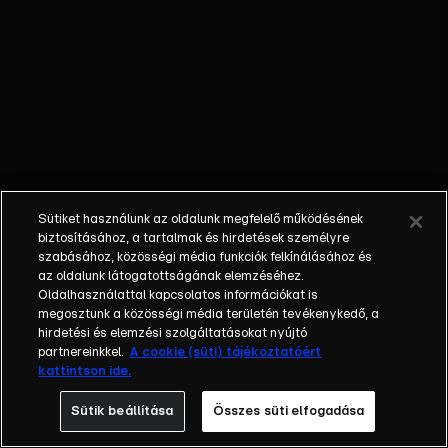
külön műfajjá
nőtte ki magát a
napi, délutáni
talkshow.
Adásról adásra
milliók
nézik.&nbsp;A
főszereplők
mindig
Sütiket használunk az oldalunk megfelelő működésének
hétköznapi
biztosításához, a tartalmak és hirdetések személyre
emberek, a civil
szabásához, közösségi média funkciók felkínálásához és
társadalom
az oldalunk látogatottságának elemzéséhez.
Oldalhasználattal kapcsolatos információkat is
tagjai. Az RTL
megosztunk a közösségi média területén tevékenykedő, a
Magyarország
hirdetési és elemzési szolgáltatásokat nyújtó
történetében is
partnereinkkel.
A cookie (süti) tájékoztatóért
egyedülálló ez a
kattintson ide.
vállalkozás.
Sütik beállítása
Összes süti elfogadása
2001. május 7-én
indult Erdélyi