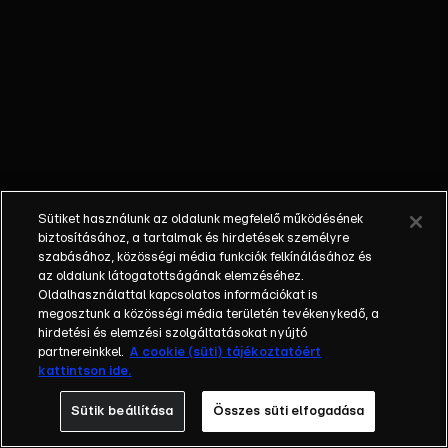
külön műfajjá
nőtte ki magát
a napi, délutáni
talkshow.
Adásról adásra
milliók nézik. A
főszereplők
mindig
hétköznapi
Sütiket használunk az oldalunk megfelelő működésének
emberek, a civil
biztosításához, a tartalmak és hirdetések személyre
társadalom
szabásához, közösségi média funkciók felkínálásához és
tagjai. Az RTL
az oldalunk látogatottságának elemzéséhez.
Oldalhasználattal kapcsolatos információkat is
Magyarország
megosztunk a közösségi média területén tevékenykedő, a
történetében is
hirdetési és elemzési szolgáltatásokat nyújtó
egyedülálló ez
partnereinkkel.
A cookie (süti) tájékoztatóért
a vállalkozás.
kattintson ide.
2001. május 7-
Sütik beállítása
Összes süti elfogadása
én indult
Erdélyi Mónika