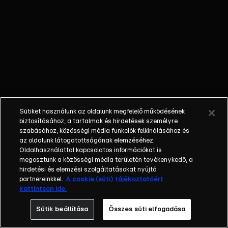
külön műfajjá
nőtte ki magát a
napi, délutáni
talkshow.
Adásról adásra
milliók
nézik.&nbsp;A
főszereplők
mindig
Sütiket használunk az oldalunk megfelelő működésének
hétköznapi
biztosításához, a tartalmak és hirdetések személyre
emberek, a civil
szabásához, közösségi média funkciók felkínálásához és
társadalom
az oldalunk látogatottságának elemzéséhez.
Oldalhasználattal kapcsolatos információkat is
tagjai. Az RTL
megosztunk a közösségi média területén tevékenykedő, a
Magyarország
hirdetési és elemzési szolgáltatásokat nyújtó
történetében is
partnereinkkel.
A cookie (süti) tájékoztatóért
egyedülálló ez a
kattintson ide.
vállalkozás.
Sütik beállítása
Összes süti elfogadása
2001. május 7-én
indult Erdélyi