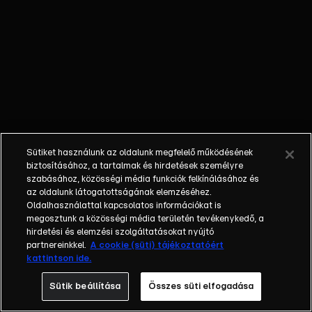
külön műfajjá
nőtte ki magát a
napi, délutáni
talkshow.
Adásról adásra
milliók
nézik.&nbsp;A
főszereplők
mindig
Sütiket használunk az oldalunk megfelelő működésének
hétköznapi
biztosításához, a tartalmak és hirdetések személyre
emberek, a civil
szabásához, közösségi média funkciók felkínálásához és
társadalom
az oldalunk látogatottságának elemzéséhez.
Oldalhasználattal kapcsolatos információkat is
tagjai. Az RTL
megosztunk a közösségi média területén tevékenykedő, a
Magyarország
hirdetési és elemzési szolgáltatásokat nyújtó
történetében is
partnereinkkel.
A cookie (süti) tájékoztatóért
egyedülálló ez a
kattintson ide.
vállalkozás.
Sütik beállítása
Összes süti elfogadása
2001. május 7-én
indult Erdélyi