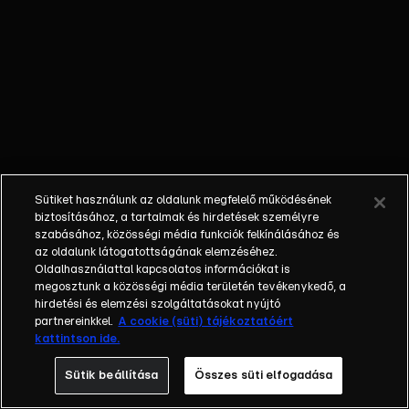
külön műfajjá
nőtte ki magát a
napi, délutáni
talkshow.
Adásról adásra
milliók
nézik.&nbsp;A
főszereplők
mindig
Sütiket használunk az oldalunk megfelelő működésének
hétköznapi
biztosításához, a tartalmak és hirdetések személyre
emberek, a civil
szabásához, közösségi média funkciók felkínálásához és
társadalom
az oldalunk látogatottságának elemzéséhez.
Oldalhasználattal kapcsolatos információkat is
tagjai. Az RTL
megosztunk a közösségi média területén tevékenykedő, a
Magyarország
hirdetési és elemzési szolgáltatásokat nyújtó
történetében is
partnereinkkel.
A cookie (süti) tájékoztatóért
egyedülálló ez a
kattintson ide.
vállalkozás.
Sütik beállítása
Összes süti elfogadása
2001. május 7-én
indult Erdélyi