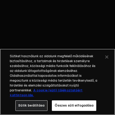
külön műfajjá
nőtte ki magát a
napi, délutáni
talkshow.
Adásról adásra
milliók
nézik.&nbsp;A
főszereplők
mindig
Sütiket használunk az oldalunk megfelelő működésének
hétköznapi
biztosításához, a tartalmak és hirdetések személyre
emberek, a civil
szabásához, közösségi média funkciók felkínálásához és
társadalom
az oldalunk látogatottságának elemzéséhez.
Oldalhasználattal kapcsolatos információkat is
tagjai. Az RTL
megosztunk a közösségi média területén tevékenykedő, a
Magyarország
hirdetési és elemzési szolgáltatásokat nyújtó
történetében is
partnereinkkel.
A cookie (süti) tájékoztatóért
egyedülálló ez a
kattintson ide.
vállalkozás.
Sütik beállítása
Összes süti elfogadása
2001. május 7-én
indult Erdélyi