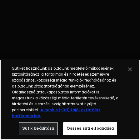
külön műfajjá
nőtte ki magát a
napi, délutáni
talkshow.
Adásról adásra
milliók
nézik.&nbsp;A
főszereplők
mindig
Sütiket használunk az oldalunk megfelelő működésének
hétköznapi
biztosításához, a tartalmak és hirdetések személyre
emberek, a civil
szabásához, közösségi média funkciók felkínálásához és
társadalom
az oldalunk látogatottságának elemzéséhez.
Oldalhasználattal kapcsolatos információkat is
tagjai. Az RTL
megosztunk a közösségi média területén tevékenykedő, a
Magyarország
hirdetési és elemzési szolgáltatásokat nyújtó
történetében is
partnereinkkel.
A cookie (süti) tájékoztatóért
egyedülálló ez a
kattintson ide.
vállalkozás.
Sütik beállítása
Összes süti elfogadása
2001. május 7-én
indult Erdélyi