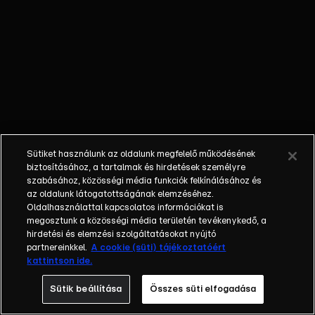
külön műfajjá
nőtte ki magát
a napi, délutáni
talkshow.
Adásról adásra
milliók nézik. A
főszereplők
mindig
hétköznapi
Sütiket használunk az oldalunk megfelelő működésének
emberek, a civil
biztosításához, a tartalmak és hirdetések személyre
társadalom
szabásához, közösségi média funkciók felkínálásához és
tagjai. Az RTL
az oldalunk látogatottságának elemzéséhez.
Oldalhasználattal kapcsolatos információkat is
Magyarország
megosztunk a közösségi média területén tevékenykedő, a
történetében is
hirdetési és elemzési szolgáltatásokat nyújtó
egyedülálló ez
partnereinkkel.
A cookie (süti) tájékoztatóért
a vállalkozás.
kattintson ide.
2001. május 7-
Sütik beállítása
Összes süti elfogadása
én indult
Erdélyi Mónika