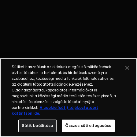
külön műfajjá
nőtte ki magát
a napi, délutáni
talkshow.
Adásról adásra
milliók nézik. A
főszereplők
mindig
hétköznapi
Sütiket használunk az oldalunk megfelelő működésének
emberek, a civil
biztosításához, a tartalmak és hirdetések személyre
társadalom
szabásához, közösségi média funkciók felkínálásához és
tagjai. Az RTL
az oldalunk látogatottságának elemzéséhez.
Oldalhasználattal kapcsolatos információkat is
Magyarország
megosztunk a közösségi média területén tevékenykedő, a
történetében is
hirdetési és elemzési szolgáltatásokat nyújtó
egyedülálló ez
partnereinkkel.
A cookie (süti) tájékoztatóért
a vállalkozás.
kattintson ide.
2001. május 7-
Sütik beállítása
Összes süti elfogadása
én indult
Erdélyi Mónika