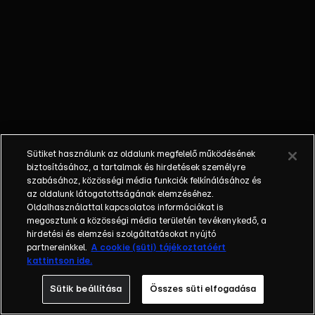
külön műfajjá
nőtte ki magát
a napi, délutáni
talkshow.
Adásról adásra
milliók nézik. A
főszereplők
mindig
hétköznapi
Sütiket használunk az oldalunk megfelelő működésének
emberek, a civil
biztosításához, a tartalmak és hirdetések személyre
társadalom
szabásához, közösségi média funkciók felkínálásához és
tagjai. Az RTL
az oldalunk látogatottságának elemzéséhez.
Oldalhasználattal kapcsolatos információkat is
Magyarország
megosztunk a közösségi média területén tevékenykedő, a
történetében is
hirdetési és elemzési szolgáltatásokat nyújtó
egyedülálló ez
partnereinkkel.
A cookie (süti) tájékoztatóért
a vállalkozás.
kattintson ide.
2001. május 7-
Sütik beállítása
Összes süti elfogadása
én indult
Erdélyi Mónika