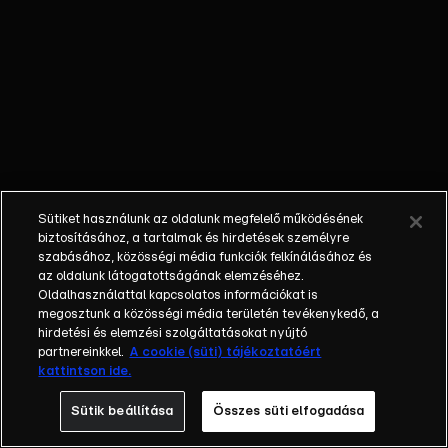
külön műfajjá
nőtte ki magát
a napi, délutáni
talkshow.
Adásról adásra
milliók nézik. A
főszereplők
mindig
hétköznapi
Sütiket használunk az oldalunk megfelelő működésének
emberek, a civil
biztosításához, a tartalmak és hirdetések személyre
társadalom
szabásához, közösségi média funkciók felkínálásához és
tagjai. Az RTL
az oldalunk látogatottságának elemzéséhez.
Oldalhasználattal kapcsolatos információkat is
Magyarország
megosztunk a közösségi média területén tevékenykedő, a
történetében is
hirdetési és elemzési szolgáltatásokat nyújtó
egyedülálló ez
partnereinkkel.
A cookie (süti) tájékoztatóért
a vállalkozás.
kattintson ide.
2001. május 7-
Sütik beállítása
Összes süti elfogadása
én indult
Erdélyi Mónika