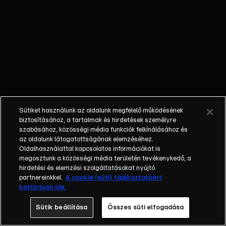
külön műfajjá
nőtte ki magát a
napi, délutáni
talkshow.
Adásról adásra
milliók
nézik.&nbsp;A
főszereplők
mindig
Sütiket használunk az oldalunk megfelelő működésének
hétköznapi
biztosításához, a tartalmak és hirdetések személyre
emberek, a civil
szabásához, közösségi média funkciók felkínálásához és
társadalom
az oldalunk látogatottságának elemzéséhez.
Oldalhasználattal kapcsolatos információkat is
tagjai. Az RTL
megosztunk a közösségi média területén tevékenykedő, a
Magyarország
hirdetési és elemzési szolgáltatásokat nyújtó
történetében is
partnereinkkel.
A cookie (süti) tájékoztatóért
egyedülálló ez a
kattintson ide.
vállalkozás.
Sütik beállítása
Összes süti elfogadása
2001. május 7-én
indult Erdélyi