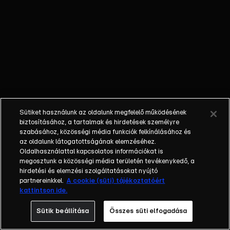
külön műfajjá
nőtte ki magát a
napi, délutáni
talkshow.
Adásról adásra
milliók
nézik.&nbsp;A
főszereplők
mindig
Sütiket használunk az oldalunk megfelelő működésének
hétköznapi
biztosításához, a tartalmak és hirdetések személyre
emberek, a civil
szabásához, közösségi média funkciók felkínálásához és
társadalom
az oldalunk látogatottságának elemzéséhez.
Oldalhasználattal kapcsolatos információkat is
tagjai. Az RTL
megosztunk a közösségi média területén tevékenykedő, a
Magyarország
hirdetési és elemzési szolgáltatásokat nyújtó
történetében is
partnereinkkel.
A cookie (süti) tájékoztatóért
egyedülálló ez a
kattintson ide.
vállalkozás.
Sütik beállítása
Összes süti elfogadása
2001. május 7-én
indult Erdélyi