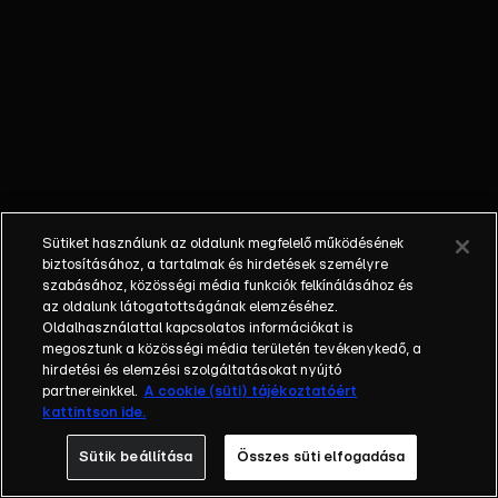
külön műfajjá
nőtte ki magát
a napi, délutáni
talkshow.
Adásról adásra
milliók nézik. A
főszereplők
mindig
hétköznapi
Sütiket használunk az oldalunk megfelelő működésének
emberek, a civil
biztosításához, a tartalmak és hirdetések személyre
társadalom
szabásához, közösségi média funkciók felkínálásához és
tagjai. Az RTL
az oldalunk látogatottságának elemzéséhez.
Oldalhasználattal kapcsolatos információkat is
Magyarország
megosztunk a közösségi média területén tevékenykedő, a
történetében is
hirdetési és elemzési szolgáltatásokat nyújtó
egyedülálló ez
partnereinkkel.
A cookie (süti) tájékoztatóért
a vállalkozás.
kattintson ide.
2001. május 7-
Sütik beállítása
Összes süti elfogadása
én indult
Erdélyi Mónika