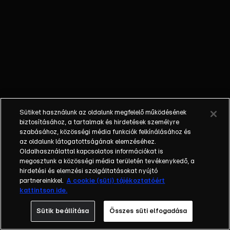
külön műfajjá
nőtte ki magát a
napi, délutáni
talkshow.
Adásról adásra
milliók
nézik.&nbsp;A
főszereplők
mindig
Sütiket használunk az oldalunk megfelelő működésének
hétköznapi
biztosításához, a tartalmak és hirdetések személyre
emberek, a civil
szabásához, közösségi média funkciók felkínálásához és
társadalom
az oldalunk látogatottságának elemzéséhez.
Oldalhasználattal kapcsolatos információkat is
tagjai. Az RTL
megosztunk a közösségi média területén tevékenykedő, a
Magyarország
hirdetési és elemzési szolgáltatásokat nyújtó
történetében is
partnereinkkel.
A cookie (süti) tájékoztatóért
egyedülálló ez a
kattintson ide.
vállalkozás.
Sütik beállítása
Összes süti elfogadása
2001. május 7-én
indult Erdélyi