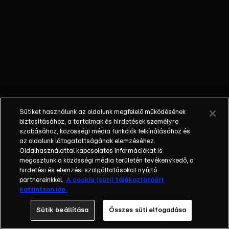
külön műfajjá
nőtte ki magát
a napi, délutáni
talkshow.
Adásról adásra
milliók nézik. A
főszereplők
mindig
hétköznapi
Sütiket használunk az oldalunk megfelelő működésének
emberek, a civil
biztosításához, a tartalmak és hirdetések személyre
társadalom
szabásához, közösségi média funkciók felkínálásához és
tagjai. Az RTL
az oldalunk látogatottságának elemzéséhez.
Oldalhasználattal kapcsolatos információkat is
Magyarország
megosztunk a közösségi média területén tevékenykedő, a
történetében is
hirdetési és elemzési szolgáltatásokat nyújtó
egyedülálló ez
partnereinkkel.
A cookie (süti) tájékoztatóért
a vállalkozás.
kattintson ide.
2001. május 7-
Sütik beállítása
Összes süti elfogadása
én indult
Erdélyi Mónika