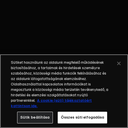
külön műfajjá
nőtte ki magát a
napi, délutáni
talkshow.
Adásról adásra
milliók
nézik.&nbsp;A
főszereplők
mindig
Sütiket használunk az oldalunk megfelelő működésének
hétköznapi
biztosításához, a tartalmak és hirdetések személyre
emberek, a civil
szabásához, közösségi média funkciók felkínálásához és
társadalom
az oldalunk látogatottságának elemzéséhez.
Oldalhasználattal kapcsolatos információkat is
tagjai. Az RTL
megosztunk a közösségi média területén tevékenykedő, a
Magyarország
hirdetési és elemzési szolgáltatásokat nyújtó
történetében is
partnereinkkel.
A cookie (süti) tájékoztatóért
egyedülálló ez a
kattintson ide.
vállalkozás.
Sütik beállítása
Összes süti elfogadása
2001. május 7-én
indult Erdélyi