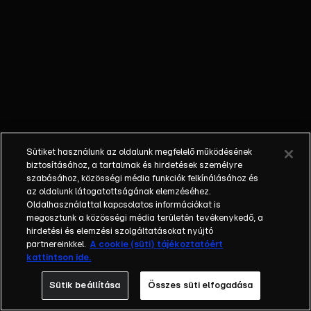
külön műfajjá
nőtte ki magát
a napi, délutáni
talkshow.
Adásról adásra
milliók nézik. A
főszereplők
mindig
hétköznapi
Sütiket használunk az oldalunk megfelelő működésének
emberek, a civil
biztosításához, a tartalmak és hirdetések személyre
társadalom
szabásához, közösségi média funkciók felkínálásához és
tagjai. Az RTL
az oldalunk látogatottságának elemzéséhez.
Oldalhasználattal kapcsolatos információkat is
Magyarország
megosztunk a közösségi média területén tevékenykedő, a
történetében is
hirdetési és elemzési szolgáltatásokat nyújtó
egyedülálló ez
partnereinkkel.
A cookie (süti) tájékoztatóért
a vállalkozás.
kattintson ide.
2001. május 7-
Sütik beállítása
Összes süti elfogadása
én indult
Erdélyi Mónika