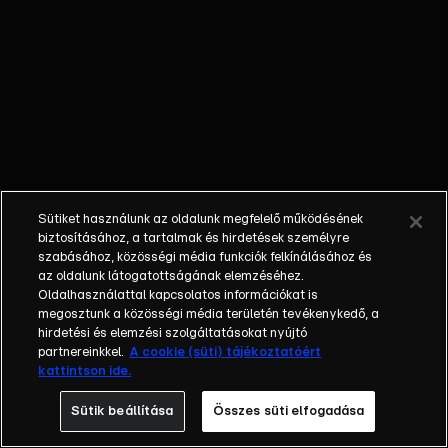
külön műfajjá
nőtte ki magát a
napi, délutáni
talkshow.
Adásról adásra
milliók
nézik.&nbsp;A
főszereplők
mindig
Sütiket használunk az oldalunk megfelelő működésének
hétköznapi
biztosításához, a tartalmak és hirdetések személyre
emberek, a civil
szabásához, közösségi média funkciók felkínálásához és
társadalom
az oldalunk látogatottságának elemzéséhez.
Oldalhasználattal kapcsolatos információkat is
tagjai. Az RTL
megosztunk a közösségi média területén tevékenykedő, a
Magyarország
hirdetési és elemzési szolgáltatásokat nyújtó
történetében is
partnereinkkel.
A cookie (süti) tájékoztatóért
egyedülálló ez a
kattintson ide.
vállalkozás.
Sütik beállítása
Összes süti elfogadása
2001. május 7-én
indult Erdélyi