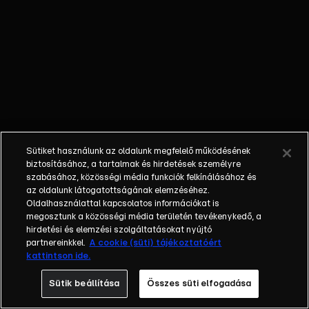
külön műfajjá
nőtte ki magát a
napi, délutáni
talkshow.
Adásról adásra
milliók
nézik.&nbsp;A
főszereplők
mindig
Sütiket használunk az oldalunk megfelelő működésének
hétköznapi
biztosításához, a tartalmak és hirdetések személyre
emberek, a civil
szabásához, közösségi média funkciók felkínálásához és
társadalom
az oldalunk látogatottságának elemzéséhez.
Oldalhasználattal kapcsolatos információkat is
tagjai. Az RTL
megosztunk a közösségi média területén tevékenykedő, a
Magyarország
hirdetési és elemzési szolgáltatásokat nyújtó
történetében is
partnereinkkel.
A cookie (süti) tájékoztatóért
egyedülálló ez a
kattintson ide.
vállalkozás.
Sütik beállítása
Összes süti elfogadása
2001. május 7-én
indult Erdélyi