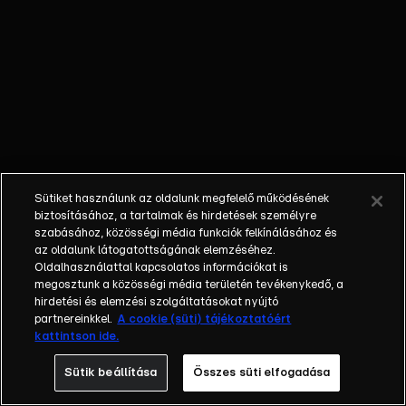
külön műfajjá
nőtte ki magát a
napi, délutáni
talkshow.
Adásról adásra
milliók
nézik.&nbsp;A
főszereplők
mindig
Sütiket használunk az oldalunk megfelelő működésének
hétköznapi
biztosításához, a tartalmak és hirdetések személyre
emberek, a civil
szabásához, közösségi média funkciók felkínálásához és
társadalom
az oldalunk látogatottságának elemzéséhez.
Oldalhasználattal kapcsolatos információkat is
tagjai. Az RTL
megosztunk a közösségi média területén tevékenykedő, a
Magyarország
hirdetési és elemzési szolgáltatásokat nyújtó
történetében is
partnereinkkel.
A cookie (süti) tájékoztatóért
egyedülálló ez a
kattintson ide.
vállalkozás.
Sütik beállítása
Összes süti elfogadása
2001. május 7-én
indult Erdélyi