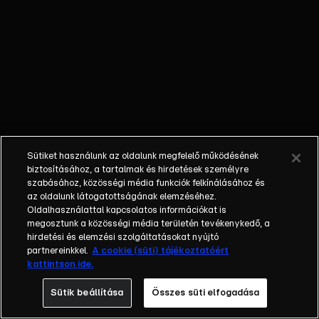
külön műfajjá
nőtte ki magát a
napi, délutáni
talkshow.
Adásról adásra
milliók
nézik.&nbsp;A
főszereplők
mindig
Sütiket használunk az oldalunk megfelelő működésének
hétköznapi
biztosításához, a tartalmak és hirdetések személyre
emberek, a civil
szabásához, közösségi média funkciók felkínálásához és
társadalom
az oldalunk látogatottságának elemzéséhez.
Oldalhasználattal kapcsolatos információkat is
tagjai. Az RTL
megosztunk a közösségi média területén tevékenykedő, a
Magyarország
hirdetési és elemzési szolgáltatásokat nyújtó
történetében is
partnereinkkel.
A cookie (süti) tájékoztatóért
egyedülálló ez a
kattintson ide.
vállalkozás.
Sütik beállítása
Összes süti elfogadása
2001. május 7-én
indult Erdélyi