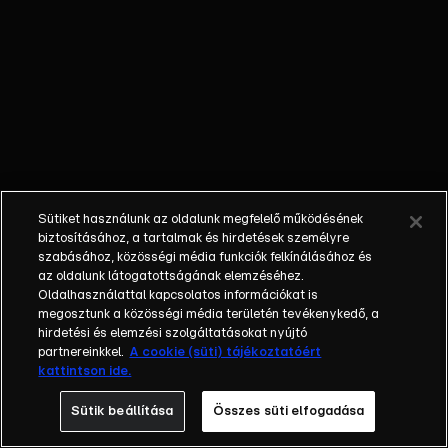
külön műfajjá
nőtte ki magát a
napi, délutáni
talkshow.
Adásról adásra
milliók
nézik.&nbsp;A
főszereplők
mindig
Sütiket használunk az oldalunk megfelelő működésének
hétköznapi
biztosításához, a tartalmak és hirdetések személyre
emberek, a civil
szabásához, közösségi média funkciók felkínálásához és
társadalom
az oldalunk látogatottságának elemzéséhez.
Oldalhasználattal kapcsolatos információkat is
tagjai. Az RTL
megosztunk a közösségi média területén tevékenykedő, a
Magyarország
hirdetési és elemzési szolgáltatásokat nyújtó
történetében is
partnereinkkel.
A cookie (süti) tájékoztatóért
egyedülálló ez a
kattintson ide.
vállalkozás.
Sütik beállítása
Összes süti elfogadása
2001. május 7-én
indult Erdélyi