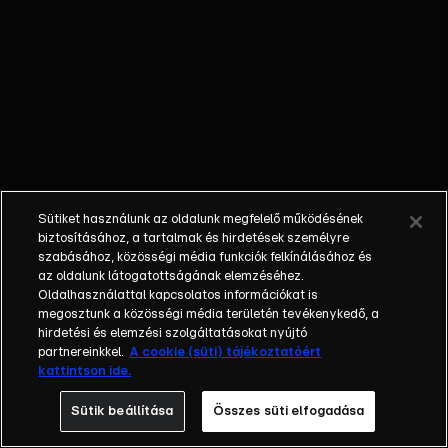
külön műfajjá
nőtte ki magát a
napi, délutáni
talkshow.
Adásról adásra
milliók
nézik.&nbsp;A
főszereplők
mindig
Sütiket használunk az oldalunk megfelelő működésének
hétköznapi
biztosításához, a tartalmak és hirdetések személyre
emberek, a civil
szabásához, közösségi média funkciók felkínálásához és
társadalom
az oldalunk látogatottságának elemzéséhez.
Oldalhasználattal kapcsolatos információkat is
tagjai. Az RTL
megosztunk a közösségi média területén tevékenykedő, a
Magyarország
hirdetési és elemzési szolgáltatásokat nyújtó
történetében is
partnereinkkel.
A cookie (süti) tájékoztatóért
egyedülálló ez a
kattintson ide.
vállalkozás.
Sütik beállítása
Összes süti elfogadása
2001. május 7-én
indult Erdélyi