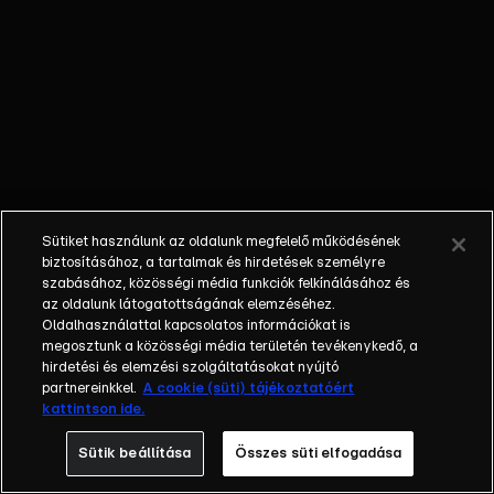
külön műfajjá
nőtte ki magát a
napi, délutáni
talkshow.
Adásról adásra
milliók
nézik.&nbsp;A
főszereplők
mindig
Sütiket használunk az oldalunk megfelelő működésének
hétköznapi
biztosításához, a tartalmak és hirdetések személyre
emberek, a civil
szabásához, közösségi média funkciók felkínálásához és
társadalom
az oldalunk látogatottságának elemzéséhez.
Oldalhasználattal kapcsolatos információkat is
tagjai. Az RTL
megosztunk a közösségi média területén tevékenykedő, a
Magyarország
hirdetési és elemzési szolgáltatásokat nyújtó
történetében is
partnereinkkel.
A cookie (süti) tájékoztatóért
egyedülálló ez a
kattintson ide.
vállalkozás.
Sütik beállítása
Összes süti elfogadása
2001. május 7-én
indult Erdélyi