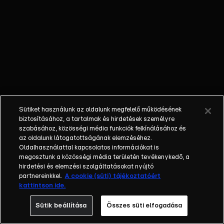
külön műfajjá
nőtte ki magát a
napi, délutáni
talkshow.
Adásról adásra
milliók
nézik.&nbsp;A
főszereplők
mindig
Sütiket használunk az oldalunk megfelelő működésének
hétköznapi
biztosításához, a tartalmak és hirdetések személyre
emberek, a civil
szabásához, közösségi média funkciók felkínálásához és
társadalom
az oldalunk látogatottságának elemzéséhez.
Oldalhasználattal kapcsolatos információkat is
tagjai. Az RTL
megosztunk a közösségi média területén tevékenykedő, a
Magyarország
hirdetési és elemzési szolgáltatásokat nyújtó
történetében is
partnereinkkel.
A cookie (süti) tájékoztatóért
egyedülálló ez a
kattintson ide.
vállalkozás.
Sütik beállítása
Összes süti elfogadása
2001. május 7-én
indult Erdélyi