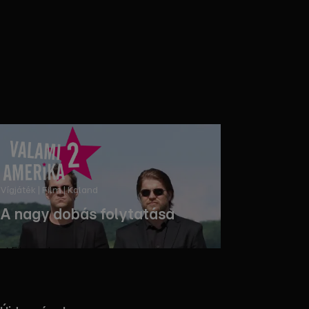
Vígjáték | Film | Kaland
A nagy dobás folytatása
Filmezz!