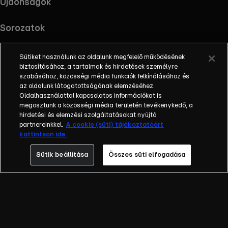
Újdonságok
Sorozatok
Sütiket használunk az oldalunk megfelelő működésének
biztosításához, a tartalmak és hirdetések személyre
szabásához, közösségi média funkciók felkínálásához és
RTL+ useful links.
Töltsd le az alkalmazást !
az oldalunk látogatottságának elemzéséhez.
Oldalhasználattal kapcsolatos információkat is
megosztunk a közösségi média területén tevékenykedő, a
hirdetési és elemzési szolgáltatásokat nyújtó
partnereinkkel.
A cookie (süti) tájékoztatóért
Információ
kattintson ide.
Impresszum
Adatvédelem
Sütik beállítása
Összes süti elfogadása
Cookie-k kezelése
Felhasználási feltételek
AI tiltakozás
RTL+ Light információk
RTL+ Active információk
RTL+ Premium reklámokkal információk