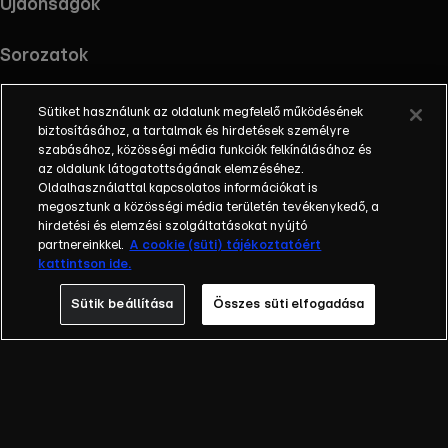
Újdonságok
Sorozatok
Sütiket használunk az oldalunk megfelelő működésének
biztosításához, a tartalmak és hirdetések személyre
szabásához, közösségi média funkciók felkínálásához és
RTL+ useful links.
Töltsd le az alkalmazást !
az oldalunk látogatottságának elemzéséhez.
Oldalhasználattal kapcsolatos információkat is
megosztunk a közösségi média területén tevékenykedő, a
hirdetési és elemzési szolgáltatásokat nyújtó
partnereinkkel.
A cookie (süti) tájékoztatóért
Információ
kattintson ide.
Impresszum
Adatvédelem
Sütik beállítása
Összes süti elfogadása
Cookie-k kezelése
Felhasználási feltételek
AI tiltakozás
RTL+ Light információk
RTL+ Active információk
RTL+ Premium reklámokkal információk