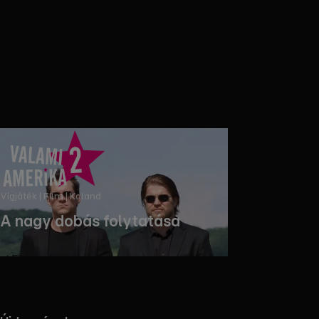
Vígjáték | Film | Kaland
A nagy dobás folytatása
Filmezz!