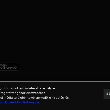
, a tartalmak és hirdetések személyre
 látogatottságának elemzéséhez.
Sü
i média területén tevékenykedő, a hirdetési és
ékoztatóért kattintson ide.