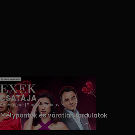
Showműsor | Reality | Verseny
Mélypontok és váratlan fordulatok
Streameld az új részt!