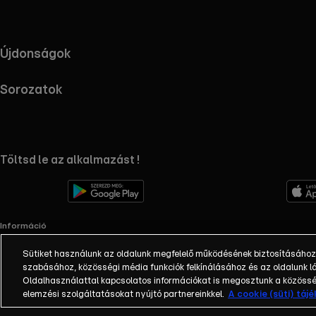
Újdonságok
Sorozatok
RTL+ useful links.
Töltsd le az alkalmazást !
Információ
Impresszum
Sütiket használunk az oldalunk megfelelő működésének biztosításához
Adatvédelem
szabásához, közösségi média funkciók felkínálásához és az oldalunk
Cookie-k kezelése
Oldalhasználattal kapcsolatos információkat is megosztunk a közösség
Felhasználási feltételek
elemzési szolgáltatásokat nyújtó partnereinkkel.
A cookie (süti) táj
AI tiltakozás