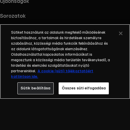
Újdonságok
Sorozatok
Sütiket használunk az oldalunk megfelelő működésének
biztosításához, a tartalmak és hirdetések személyre
szabásához, közösségi média funkciók felkínálásához és
RTL+ useful links.
Töltsd le az alkalmazást !
az oldalunk látogatottságának elemzéséhez.
Oldalhasználattal kapcsolatos információkat is
megosztunk a közösségi média területén tevékenykedő, a
hirdetési és elemzési szolgáltatásokat nyújtó
partnereinkkel.
A cookie (süti) tájékoztatóért
Információ
kattintson ide.
Impresszum
Adatvédelem
Sütik beállítása
Összes süti elfogadása
Cookie-k kezelése
Felhasználási feltételek
AI tiltakozás
RTL+ Light információk
RTL+ Active információk
RTL+ Premium reklámokkal információk