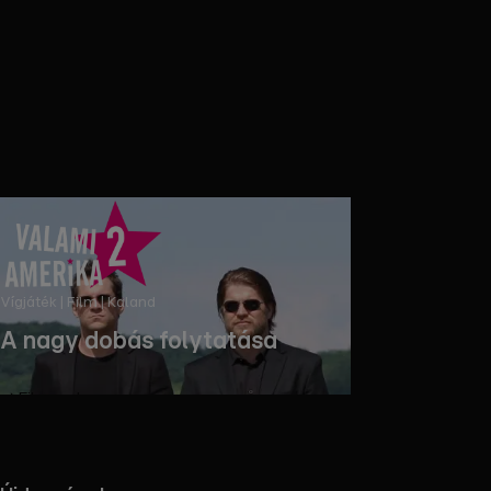
Vígjáték | Film | Kaland
A nagy dobás folytatása
Filmezz!