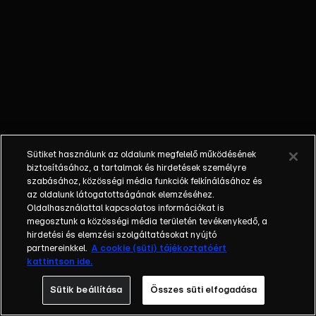
szemeteléssel
csak bajt okoz
a sarkvidéki
barátainak.
Sütiket használunk az oldalunk megfelelő működésének
biztosításához, a tartalmak és hirdetések személyre
szabásához, közösségi média funkciók felkínálásához és
az oldalunk látogatottságának elemzéséhez.
Oldalhasználattal kapcsolatos információkat is
megosztunk a közösségi média területén tevékenykedő, a
hirdetési és elemzési szolgáltatásokat nyújtó
partnereinkkel.
A cookie (süti) tájékoztatóért
kattintson ide.
Sütik beállítása
Összes süti elfogadása