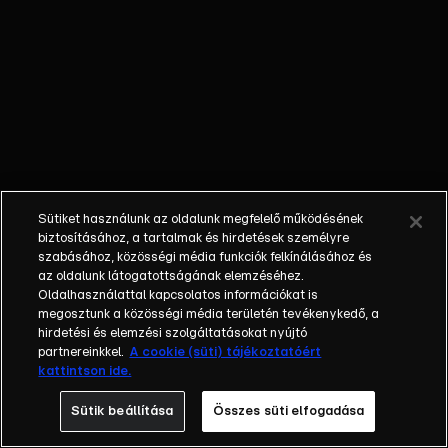
Mestercukrász címért. A versenyzőket
ezúttal is mindennap komoly szakmai
kihívások várják, legyen szó égetett
tésztáról, bonbon- vagy éppen
fagyikészítésről, de feladat lesz egy
közkedvelt koktél újragondolása is
sütemény formájában. Az idő most is a
játékosok ellen fog dolgozni: a közös
sütések alkalmával a séfek továbbra is
Sütiket használunk az oldalunk megfelelő működésének
veszedelmes tempót diktálnak majd!
biztosításához, a tartalmak és hirdetések személyre
Újdonságként csapatversenyek is nehezítik
szabásához, közösségi média funkciók felkínálásához és
a játékot – sosem látott feszültséget
az oldalunk látogatottságának elemzéséhez.
Oldalhasználattal kapcsolatos információkat is
teremtve ezzel a konyhában! A
megosztunk a közösségi média területén tevékenykedő, a
Mestercukrász versenyzőinek munkáját
hirdetési és elemzési szolgáltatásokat nyújtó
ezúttal is az előző évadban már megismert,
partnereinkkel.
A cookie (süti) tájékoztatóért
háromtagú zsűri bírálja el. A műsorvezető
kattintson ide.
Liptai Claudia cukrász végzettsége révén
Sütik beállítása
Összes süti elfogadása
szakmai szemmel is értékeli majd az
alkotásokat. Juhos József mestercukrász