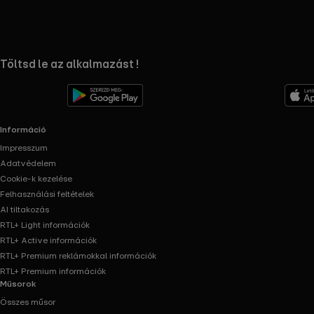
RTL+ useful links.
Töltsd le az alkalmazást !
Információ
Impresszum
Adatvédelem
Cookie-k kezelése
Felhasználási feltételek
AI tiltakozás
RTL+ Light információk
RTL+ Active információk
RTL+ Premium reklámokkal információk
RTL+ Premium információk
Műsorok
Összes műsor