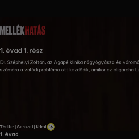
the
h page
 main
nt
the
1. évad 1. rész
ibility
ment
Dr. Széphelyi Zoltán, az Agapé klinika nőgyógyásza és váromá
számára a valódi probléma ott kezdődik, amikor az oligarcha L
Borbély Alexandra, Nagy Zsolt, Tenki Réka és Sztarenki Dóra 
fokozódnak, amikor a befolyásos és korrupt Ludmann Zsolt f
Thriller | Sorozat | Krimi
1. évad