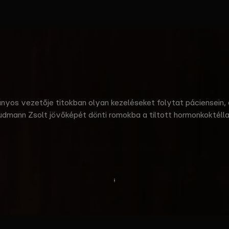
nyos vezetője titokban olyan kezeléseket folytat páciensein,
udmann Zsolt jövőképét dönti romokba a tiltott hormonkoktélla
főszereplésével. A Kovács Dániel Richárd által rendezett mag
enyegetésére Dr. Széphelyi Zoltán egyre súlyosabb bűncselek
Videó megtekintése
Tovább
olvasok