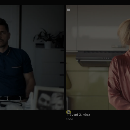
1. évad 2. rész
55:57