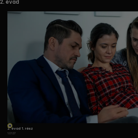
2. évad
2. évad 1. rész
1:01:37