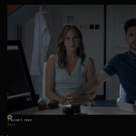
1. évad 1. rész
59:25