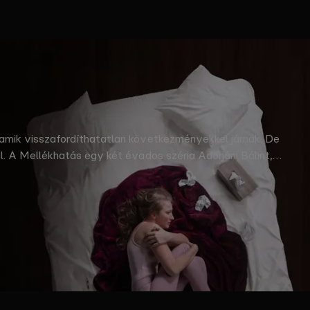
 amik visszafordíthatatlan következményekkel járnak. De
l. A Mellékhatás egy két évados széria Adorjáni Bálint,
yar fejlesztésű thrillersorozatban a bonyodalmak csak
ményeket követ el. © RTL Magyarország