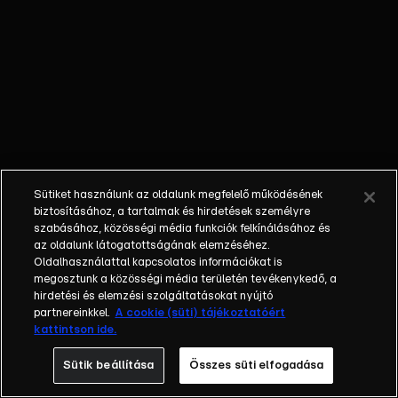
hogy
megbocsátja
férje korábbi
hazugságait, és
kiáll érte. Zsolt
megtiltja
Katának, hogy
találkozzon az
újságíróval,
Sütiket használunk az oldalunk megfelelő működésének
Zoltán viszont
biztosításához, a tartalmak és hirdetések személyre
személyesen
szabásához, közösségi média funkciók felkínálásához és
felkeresi.
az oldalunk látogatottságának elemzéséhez.
Oldalhasználattal kapcsolatos információkat is
megosztunk a közösségi média területén tevékenykedő, a
hirdetési és elemzési szolgáltatásokat nyújtó
partnereinkkel.
A cookie (süti) tájékoztatóért
kattintson ide.
Sütik beállítása
Összes süti elfogadása