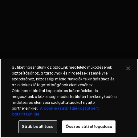
odaadóan
ápolja
Lórántot, a
krízis
közelebb
hozza
egymáshoz
a
házaspárt.
Sütiket használunk az oldalunk megfelelő működésének
Az öreg
biztosításához, a tartalmak és hirdetések személyre
professzor
szabásához, közösségi média funkciók felkínálásához és
nehéz
az oldalunk látogatottságának elemzéséhez.
Oldalhasználattal kapcsolatos információkat is
döntés
megosztunk a közösségi média területén tevékenykedő, a
előtt áll.
hirdetési és elemzési szolgáltatásokat nyújtó
Úgy tűnik,
partnereinkkel.
A cookie (süti) tájékoztatóért
hogy Móni
kattintson ide.
problémáját
Sütik beállítása
Összes süti elfogadása
csak
Széphelyi