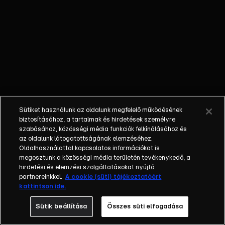
házaspár
gyermekét.
Ez nem
könnyű,
hiszen
olyan
egészséges
nőt kell
kerítenie
Sütiket használunk az oldalunk megfelelő működésének
titokban,
biztosításához, a tartalmak és hirdetések személyre
akiben
szabásához, közösségi média funkciók felkínálásához és
vakon
az oldalunk látogatottságának elemzéséhez.
Oldalhasználattal kapcsolatos információkat is
megbízhat.
megosztunk a közösségi média területén tevékenykedő, a
hirdetési és elemzési szolgáltatásokat nyújtó
partnereinkkel.
A cookie (süti) tájékoztatóért
kattintson ide.
Sütik beállítása
Összes süti elfogadása