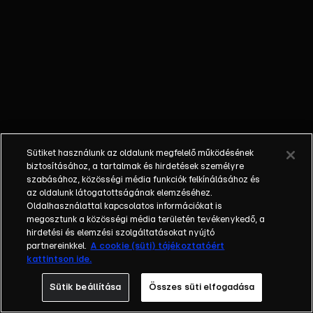
vállalkozó egy
lépéssel előrébb
jár.
Sütiket használunk az oldalunk megfelelő működésének
biztosításához, a tartalmak és hirdetések személyre
szabásához, közösségi média funkciók felkínálásához és
az oldalunk látogatottságának elemzéséhez.
Oldalhasználattal kapcsolatos információkat is
megosztunk a közösségi média területén tevékenykedő, a
hirdetési és elemzési szolgáltatásokat nyújtó
partnereinkkel.
A cookie (süti) tájékoztatóért
kattintson ide.
Sütik beállítása
Összes süti elfogadása