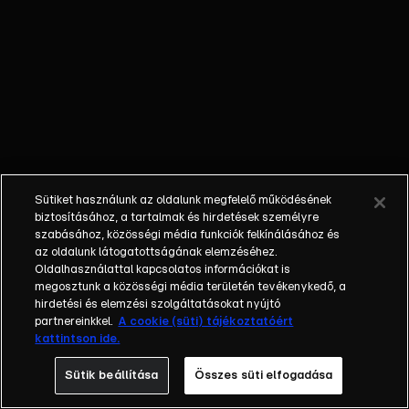
során
pilótáknak,
orvosoknak,
mentősöknek
egyaránt
életről és
halálról kell
dönteniük, s
nem
Sütiket használunk az oldalunk megfelelő működésének
mindennapi
biztosításához, a tartalmak és hirdetések személyre
beavatkozást
szabásához, közösségi média funkciók felkínálásához és
az oldalunk látogatottságának elemzéséhez.
igénylő
Oldalhasználattal kapcsolatos információkat is
helyzeteket
megosztunk a közösségi média területén tevékenykedő, a
kell
hirdetési és elemzési szolgáltatásokat nyújtó
megoldaniuk. A
partnereinkkel.
A cookie (süti) tájékoztatóért
kattintson ide.
fordulatos
történetnek, a
Sütik beállítása
Összes süti elfogadása
lélegzetelállító