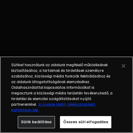
során
pilótáknak,
orvosoknak,
mentősöknek
egyaránt
életről és
halálról kell
dönteniük, s
nem
Sütiket használunk az oldalunk megfelelő működésének
mindennapi
biztosításához, a tartalmak és hirdetések személyre
beavatkozást
szabásához, közösségi média funkciók felkínálásához és
az oldalunk látogatottságának elemzéséhez.
igénylő
Oldalhasználattal kapcsolatos információkat is
helyzeteket
megosztunk a közösségi média területén tevékenykedő, a
kell
hirdetési és elemzési szolgáltatásokat nyújtó
megoldaniuk. A
partnereinkkel.
A cookie (süti) tájékoztatóért
kattintson ide.
fordulatos
történetnek, a
Sütik beállítása
Összes süti elfogadása
lélegzetelállító