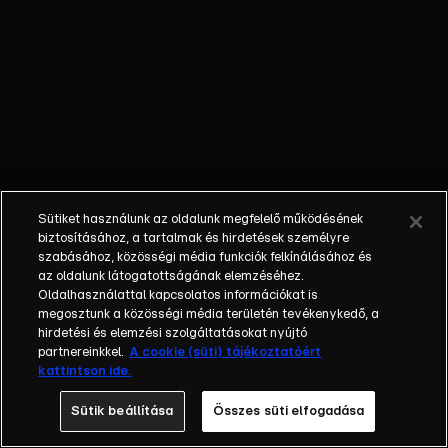
során
pilótáknak,
orvosoknak,
mentősöknek
egyaránt
életről és
halálról kell
dönteniük, s
nem
Sütiket használunk az oldalunk megfelelő működésének
mindennapi
biztosításához, a tartalmak és hirdetések személyre
beavatkozást
szabásához, közösségi média funkciók felkínálásához és
az oldalunk látogatottságának elemzéséhez.
igénylő
Oldalhasználattal kapcsolatos információkat is
helyzeteket
megosztunk a közösségi média területén tevékenykedő, a
kell
hirdetési és elemzési szolgáltatásokat nyújtó
megoldaniuk. A
partnereinkkel.
A cookie (süti) tájékoztatóért
kattintson ide.
fordulatos
történetnek, a
Sütik beállítása
Összes süti elfogadása
lélegzetelállító