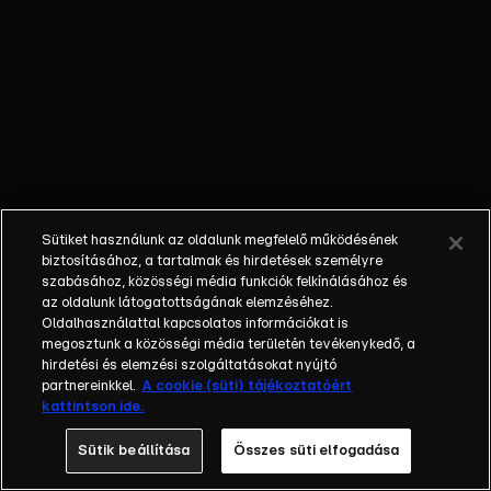
legyenek.
Amanda
titokban
engedélyt
kap, hogy a
szülők
segítségével
filmezze
útjukat.
Sütiket használunk az oldalunk megfelelő működésének
biztosításához, a tartalmak és hirdetések személyre
szabásához, közösségi média funkciók felkínálásához és
az oldalunk látogatottságának elemzéséhez.
Oldalhasználattal kapcsolatos információkat is
megosztunk a közösségi média területén tevékenykedő, a
hirdetési és elemzési szolgáltatásokat nyújtó
partnereinkkel.
A cookie (süti) tájékoztatóért
kattintson ide.
Sütik beállítása
Összes süti elfogadása